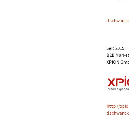
d.schwanc
Seit 2015
B2B Marke
XPION Gm
http://xpio
d.schwanck