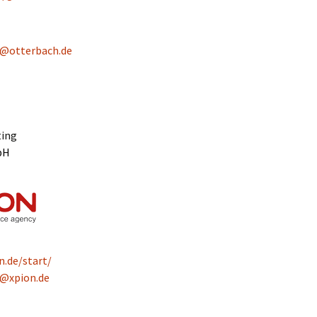
k@otterbach.de
ting
bH
n.de/start/
@xpion.de