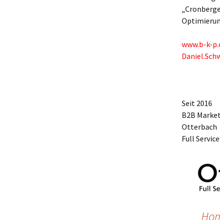
„Cronberge
Optimierun
www.b-k-p.
Daniel.Sc
Seit 2016
B2B Marke
Otterbach
Full Servic
Ho