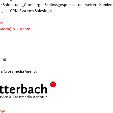
r Salon“ und „Cronberger Schlossgespräche“ und weitere Kunde
g des CRM-Systems Saleslogix
de
hwanck@b-k-p.com
ting
e & Crossmedia Agentur
me