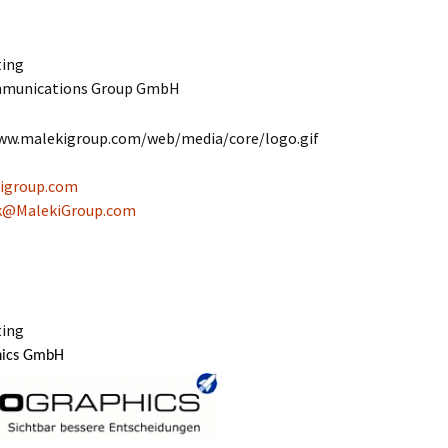
ting
mmunications Group GmbH
igroup.com
k@MalekiGroup.com
ting
hics GmbH