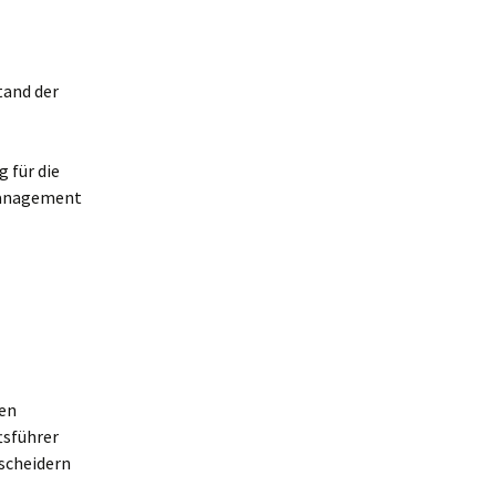
tand der
 für die
management
nen
tsführer
tscheidern