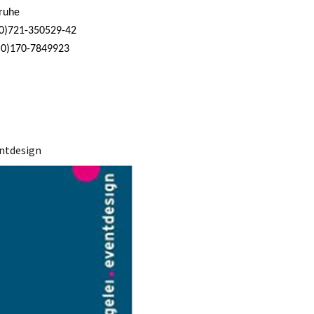
ruhe
0)721-350529-42
0)170-7849923
entdesign