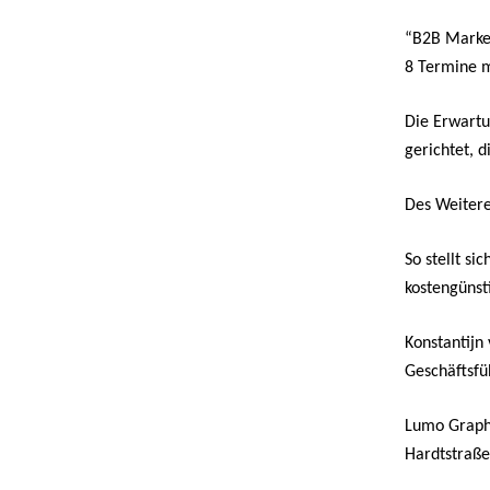
“B2B Market
8 Termine m
Die Erwartu
gerichtet, 
Des Weitere
So stellt si
kostengünsti
Konstantijn
Geschäftsfü
Lumo Grap
Hardtstra