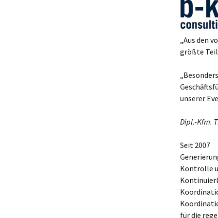
Research
„Aus den v
größte Tei
„Besonders
Geschäftsf
unserer Eve
Dipl.-Kfm. 
Seit 2007
Generierun
Kontrolle 
Kontinuier
Koordinati
Koordinati
für die re