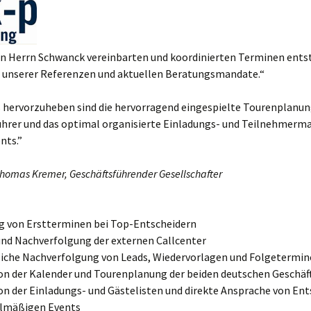
on Herrn Schwanck vereinbarten und koordinierten Terminen ents
l unserer Referenzen und aktuellen Beratungsmandate.“
 hervorzuheben sind die hervorragend eingespielte Tourenplanung
ührer und das optimal organisierte Einladungs- und Teilnehmer
nts.”
Thomas Kremer, Geschäftsführender Gesellschafter
g von Erstterminen bei Top-Entscheidern
und Nachverfolgung der externen Callcenter
liche Nachverfolgung von Leads, Wiedervorlagen und Folgetermi
on der Kalender und Tourenplanung der beiden deutschen Geschäf
on der Einladungs- und Gästelisten und direkte Ansprache von En
gelmäßigen Events