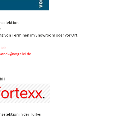
nselektion
e
ng von Terminen im Showroom oder vor Ort
i.de
wanck@vogelei.de
mbH
selektion in der Türkei