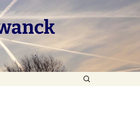
hwanck
Search
for: