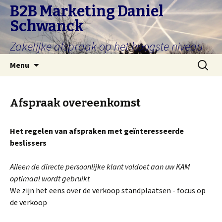
B2B Marketing Daniel
Schwanck
Zakelijke afspraak op het hoogste niveau
Ga
Zoeken:
Menu
naar
de
inhoud
Afspraak overeenkomst
Het regelen van afspraken met geïnteresseerde
beslissers
Alleen de directe persoonlijke klant voldoet aan uw KAM
optimaal wordt gebruikt
We zijn het eens over de verkoop standplaatsen - focus op
de verkoop